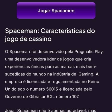
Jogar Spacamen
Spaceman: Características do
jogo de cassino
O Spaceman foi desenvolvido pela Pragmatic Play,
uma desenvolvedora líder de jogos que cria
experiências únicas para as marcas mais bem-
sucedidas do mundo na indústria de iGaming. A
empresa é licenciada e regulamentada no Reino
Unido sob o número 56015 e licenciada pelo
Governo de Gibraltar RGL número 107.
Jogar Spaceman não é apenas agradável, mas