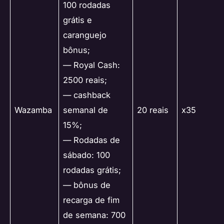
100 rodadas
grátis e
caranguejo
A
bônus;
e
— Royal Cash:
C
2500 reais;
a
— cashback
S
Wazamba
semanal de
20 reais
х35
S
15%;
j
— Rodadas de
J
sábado: 100
t
rodadas grátis;
J
— bônus de
C
recarga de fim
de semana: 700