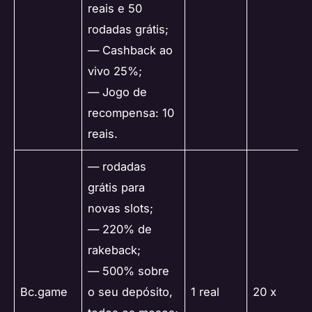
reais e 50
rodadas grátis;
— Cashback ao
vivo 25%;
— Jogo de
recompensa: 10
reais.
— rodadas
A
grátis para
e
novas slots;
C
— 220% de
a
rakeback;
S
— 500% sobre
C
Bc.game
o seu depósito,
1 real
20 x
n