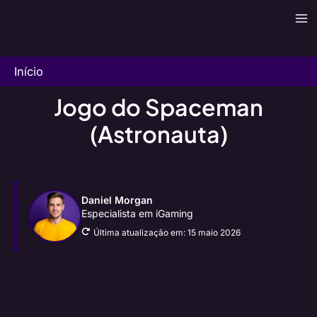
Ir
Ma
para
o
Me
Início
conteúdo
Jogo do Spaceman
(Astronauta)
Daniel Morgan
Especialista em iGaming
Última atualização em: 15 maio 2026