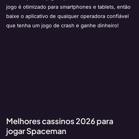
jogo é otimizado para smartphones e tablets, então
baixe o aplicativo de qualquer operadora confiável
que tenha um jogo de crash e ganhe dinheiro!
Melhores cassinos 2026 para
jogar Spaceman