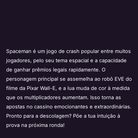
Spaceman é um jogo de crash popular entre muitos
jogadores, pelo seu tema espacial e a capacidade
de ganhar prêmios legais rapidamente. O
personagem principal se assemelha ao robô EVE do
filme da Pixar Wall-E, e a lua muda de cor à medida
que os multiplicadores aumentam. Isso torna as
apostas no cassino emocionantes e extraordinárias.
Pronto para a descolagem? Põe a tua intuição à
prova na próxima ronda!